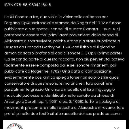
ISBN 978-88-98342-64-8
Le XII Sonate a tre, due violini e violoncello col basso per
l’organo, Op.4 uscirono alle stampe da Roger nel 1702 e furono
pubblicate a sue spese. Ben sei di queste (Sonata I – IV e IX-X)
potrebbero essere tra i primi lavori provenienti dalla penna di
Albicastro a sopravvivere, poiché erano già state pubblicate a
Bruges da François Barbry nel 1696 con il titolo di Il giardino
armonico sacro-profano di dodici sonate [...], Op.3 (prima parte).
(La seconda parte di questa raccolta, non più pervenuta, poteva
facilmente essere composta dalle sei sonate rimanenti, poi
pubblicate da Roger nel 1702). Una data di composizione
evidentemente così antica spiega forse non solo lo stile quasi
conservatore di queste sonate ma anche il loro carattere
parzialmente grezzo. Un chiaro modello del loro linguaggio
musicale può essere identificato nelle sonate da chiesa di
Arcangelo Corelli (op. 1, 1681 e op. 3, 1689): tutte le tipologie di
movimenti presentate nella raccolta di Albicastro ritrovano i loro
prototipi nelle due testé citate raccolte del suo predecessore...