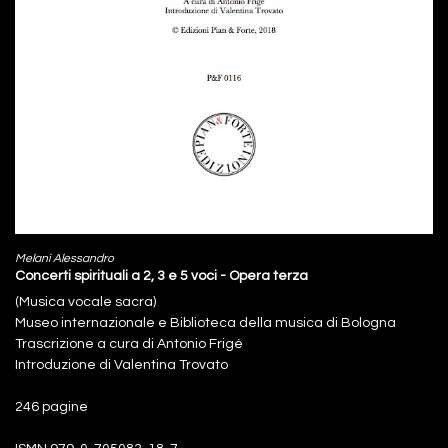
Melani Alessandro
Concerti spirituali a 2, 3 e 5 voci - Opera terza
(Musica vocale sacra)
Museo internazionale e Biblioteca della musica di Bologna
Trascrizione a cura di Antonio Frigé
Introduzione di Valentina Trovato
246 pagine