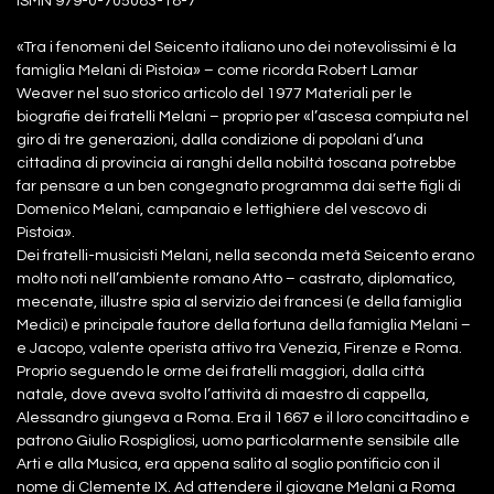
ISMN 979-0-705083-18-7
«Tra i fenomeni del Seicento italiano uno dei notevolissimi è la
famiglia Melani di Pistoia» – come ricorda Robert Lamar
Weaver nel suo storico articolo del 1977 Materiali per le
biografie dei fratelli Melani – proprio per «l’ascesa compiuta nel
giro di tre generazioni, dalla condizione di popolani d’una
cittadina di provincia ai ranghi della nobiltà toscana potrebbe
far pensare a un ben congegnato programma dai sette figli di
Domenico Melani, campanaio e lettighiere del vescovo di
Pistoia».
Dei fratelli-musicisti Melani, nella seconda metà Seicento erano
molto noti nell’ambiente romano Atto – castrato, diplomatico,
mecenate, illustre spia al servizio dei francesi (e della famiglia
Medici) e principale fautore della fortuna della famiglia Melani –
e Jacopo, valente operista attivo tra Venezia, Firenze e Roma.
Proprio seguendo le orme dei fratelli maggiori, dalla città
natale, dove aveva svolto l’attività di maestro di cappella,
Alessandro giungeva a Roma. Era il 1667 e il loro concittadino e
patrono Giulio Rospigliosi, uomo particolarmente sensibile alle
Arti e alla Musica, era appena salito al soglio pontificio con il
nome di Clemente IX. Ad attendere il giovane Melani a Roma