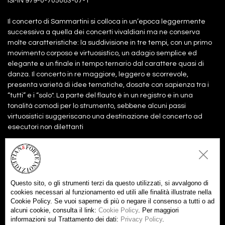
ISMN 979-0-705083-07-1
Il concerto di Sammartini si colloca in un’epoca leggermente
successiva a quella dei concerti vivaldiani ma ne conserva
molte caratteristiche: la suddivisione in tre tempi, con un primo
movimento corposo e virtuosistico, un adagio semplice ed
elegante e un finale in tempo ternario dal carattere quasi di
danza. Il concerto in re maggiore, leggero e scorrevole,
presenta varietà di idee tematiche, dosate con sapienza tra i
“tutti” e i “solo". La parte del flauto è in un registro e in una
tonalità comodi per lo strumento, sebbene alcuni passi
virtuosistici suggeriscano una destinazione del concerto ad
esecutori non dilettanti
Files:
Partitura
8,00€
Aggiungi al carrello
Questo sito, o gli strumenti terzi da questo utilizzati, si avvalgono di
Parti
7,00€
cookies necessari al funzionamento ed utili alle finalità illustrate nella
Aggiungi al carrello
Cookie Policy. Se vuoi saperne di più o negare il consenso a tutti o ad
alcuni cookie, consulta il link:
Cookie Policy
. Per maggiori
partitura +
15,00€
Aggiungi tutti al carrello
informazioni sul Trattamento dei dati:
Privacy Policy
.
parti