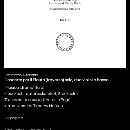
Sammartini Giuseppe
Concerto per il Flauto [traverso] solo, due violini e basso
(Musica strumentale)
Musik-och teaterbiblioteket, Stockholm
Trascrizione a cura di Antonio Frigé
Introduzione di Timothy Nastasi
26 pagine