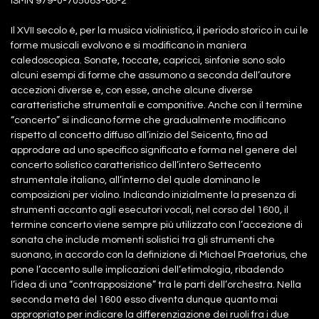
ISMN 979-0-705083-68-2
Il XVII secolo è, per la musica violinistica, il periodo storico in cui le
forme musicali evolvono e si modificano in maniera
caledoscopica. Sonate, toccate, capricci, sinfonie sono solo
alcuni esempi di forme che assumono a seconda dell’autore
accezioni diverse e, con esse, anche alcune diverse
caratteristiche strumentali e componitive. Anche con il termine
“concerto” si indicano forme che gradualmente modificano
rispetto al concetto diffuso all’inizio del Seicento, fino ad
approdare ad uno specifico significato e forma nel genere del
concerto solistico caratteristico dell’intero Settecento
strumentale italiano, all’interno del quale dominano le
composizioni per violino. Indicando inizialmente la presenza di
strumenti accanto agli esecutori vocali, nel corso del 1600, il
termine concerto viene sempre più utilizzato con l’accezione di
sonata che include momenti solistici tra gli strumenti che
suonano, in accordo con la definizione di Michael Praetorius, che
pone l’accento sulle implicazioni dell’etimologia, ribadendo
l’idea di una “contrapposizione” tra le parti dell’orchestra. Nella
seconda metà del 1600 esso diventa dunque quanto mai
appropriato per indicare la differenziazione dei ruoli fra i due