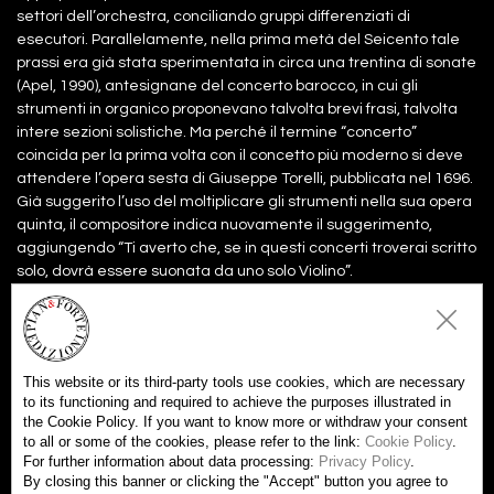
settori dell’orchestra, conciliando gruppi differenziati di
esecutori. Parallelamente, nella prima metà del Seicento tale
prassi era già stata sperimentata in circa una trentina di sonate
(Apel, 1990), antesignane del concerto barocco, in cui gli
strumenti in organico proponevano talvolta brevi frasi, talvolta
intere sezioni solistiche. Ma perché il termine “concerto”
coincida per la prima volta con il concetto più moderno si deve
attendere l’opera sesta di Giuseppe Torelli, pubblicata nel 1696.
Già suggerito l’uso del moltiplicare gli strumenti nella sua opera
quinta, il compositore indica nuovamente il suggerimento,
aggiungendo “Ti averto che, se in questi concerti troverai scritto
solo, dovrà essere suonata da uno solo Violino”.
Files:
Partitura
30.00€
Add to Cart
This website or its third-party tools use cookies, which are necessary
to its functioning and required to achieve the purposes illustrated in
Parti
30.00€
Add to Cart
the Cookie Policy. If you want to know more or withdraw your consent
to all or some of the cookies, please refer to the link:
Cookie Policy
.
score + parts
60.00€
For further information about data processing:
Privacy Policy
.
Add everyone to the cart
By closing this banner or clicking the "Accept" button you agree to