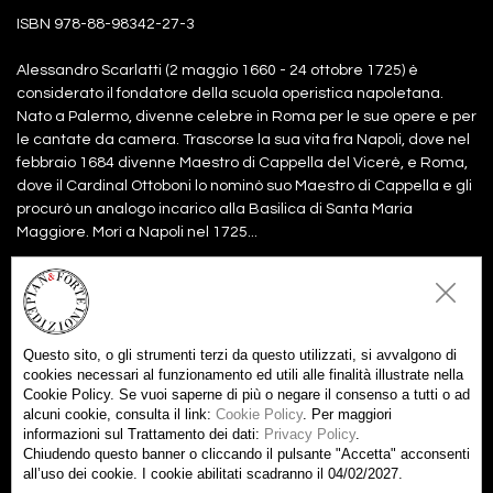
ISBN 978-88-98342-27-3
Alessandro Scarlatti (2 maggio 1660 - 24 ottobre 1725) è
considerato il fondatore della scuola operistica napoletana.
Nato a Palermo, divenne celebre in Roma per le sue opere e per
le cantate da camera. Trascorse la sua vita fra Napoli, dove nel
febbraio 1684 divenne Maestro di Cappella del Vicerè, e Roma,
dove il Cardinal Ottoboni lo nominò suo Maestro di Cappella e gli
procurò un analogo incarico alla Basilica di Santa Maria
Maggiore. Morì a Napoli nel 1725...
Files:
partitura
2,00€
Aggiungi al carrello
Questo sito, o gli strumenti terzi da questo utilizzati, si avvalgono di
parti
3,00€
cookies necessari al funzionamento ed utili alle finalità illustrate nella
Aggiungi al carrello
Cookie Policy. Se vuoi saperne di più o negare il consenso a tutti o ad
alcuni cookie, consulta il link:
Cookie Policy
. Per maggiori
partitura +
5,00€
Aggiungi tutti al carrello
informazioni sul Trattamento dei dati:
Privacy Policy
.
parti
Chiudendo questo banner o cliccando il pulsante "Accetta" acconsenti
all’uso dei cookie. I cookie abilitati scadranno il 04/02/2027.