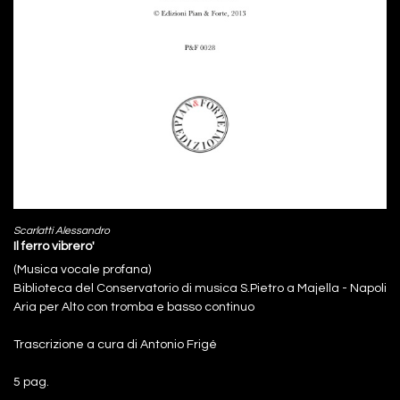
Scarlatti Alessandro
Il ferro vibrero'
(Musica vocale profana)
Biblioteca del Conservatorio di musica S.Pietro a Majella - Napoli
Aria per Alto con tromba e basso continuo
Trascrizione a cura di Antonio Frigé
5 pag.