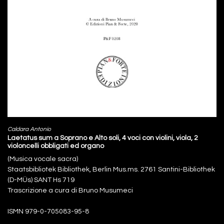
Caldara Antonio
Laetatus sum a Soprano e Alto soli, 4 voci con violini, viola, 2
violoncelli obbligati ed organo
(Musica vocale sacra)
Staatsbibliotek Bibliothek, Berlin Mus.ms. 2761 Santini-Bibliothek
(D-MÜs) SANT Hs 719
Trascrizione a cura di Bruno Musumeci
ISMN 979-0-705083-95-8