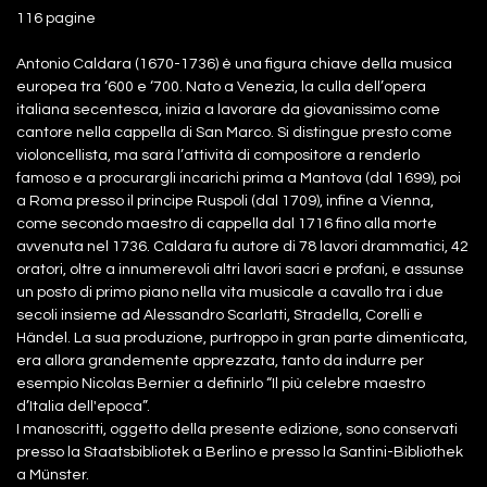
116 pagine
Antonio Caldara (1670-1736) è una figura chiave della musica
europea tra ‘600 e ‘700. Nato a Venezia, la culla dell’opera
italiana secentesca, inizia a lavorare da giovanissimo come
cantore nella cappella di San Marco. Si distingue presto come
violoncellista, ma sarà l’attività di compositore a renderlo
famoso e a procurargli incarichi prima a Mantova (dal 1699), poi
a Roma presso il principe Ruspoli (dal 1709), infine a Vienna,
come secondo maestro di cappella dal 1716 fino alla morte
avvenuta nel 1736. Caldara fu autore di 78 lavori drammatici, 42
oratori, oltre a innumerevoli altri lavori sacri e profani, e assunse
un posto di primo piano nella vita musicale a cavallo tra i due
secoli insieme ad Alessandro Scarlatti, Stradella, Corelli e
Händel. La sua produzione, purtroppo in gran parte dimenticata,
era allora grandemente apprezzata, tanto da indurre per
esempio Nicolas Bernier a definirlo “Il più celebre maestro
d’Italia dell'epoca”.
I manoscritti, oggetto della presente edizione, sono conservati
presso la Staatsbibliotek a Berlino e presso la Santini-Bibliothek
a Münster.