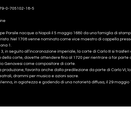
79-0-705102-18-5
ine
e Porsile nacque a Napoli il 5 maggio 1680 da una famiglia di stampat
isto. Nel 1708 venne nominato come vice maestro di cappella presso l
lona 1.
3, in seguito all’incoronazione imperiale, la corte di Carlo III si trasferì
 della corte, dovette attendere fino al 1720 per rientrare a far part
io Genovesi come compositore di corte.
 produzione, favorita anche dalla predilezione da parte di Carlo VI, 
eatrali, drammi per musica e azioni sacre.
Vienna, in agiatezza e godendo di una notorietà diffusa, il 29 maggio 
rtitura
5,00€
rti
5,00€