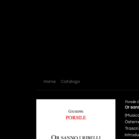
Home
Catalogo
Porsile 
Or sann
(Music
Österr
Trascri
Introdu