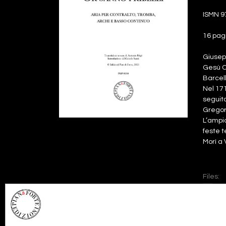
ISMN 9
16 pag
Giusepp
Gesù Cr
Barcel
Nel 171
seguito
Gregor
L’ampia
feste t
Morì a 
Files:
Pa
Pa