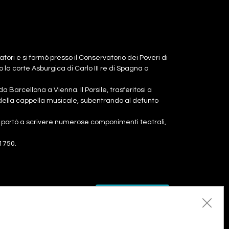
ori e si formò presso il Conservatorio dei Poveri di
a corte Asburgica di Carlo III re di Spagna a
 da Barcellona a Vienna. Il Porsile, trasferitosi a
e della cappella musicale, subentrando al defunto
lo portò a scrivere numerose componimenti teatrali,
1750.
Aggiungi al carrello
Aggiungi al carrello