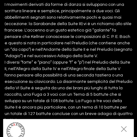
I movimenti derivati da forme di danza si sviluppano con una
scrittura lineare e semplice, principalmente a due voci. Gli
abbellimenti segnati sono relativamente pochi e quasi mai
(eccezione: la Sarabande della Suite III) vi è un richiamo allo stile
francese. L'accenno a un gusto estetico già “galante” fa
pensare che Kellner conoscesse le composizioni di C. P. E. Bach
e questo si nota in particolare nel Preludio (che contiene anche
un “da capo”) e nell'Andante della Suite II e nel Preludio (segnato
“Adagio”) e nel successivo Adagio della Suite V.
I diversi “forte” e “piano” (oppure “f” e “p”) nel Preludio della Suite
II, nell’Allegro della Suite IV e nell’Allegro finale della Suite V
fanno pensare alla possibilità di una seconda tastiera o una
esecuzione su clavicordo. La disarmante semplicità del Preludio
della VI Suite è seguita da uno dei brani più lunghi di tutta la
raccolta, una Fuga a 3 voci con un Tema di 5 battute che si
sviluppa su un totale di 108 battute. La Fuga a tre voci della
Suite II è ancora più particolare, con un tema di 10 battute per
un totale di 127 battute concluse con un breve adagio di quattro
battute.
Al termine della raccolta balza subito all'occhio la sigla S.D.G.
(Soli Deo Gloria) anche usata da altri compositori sassoni del