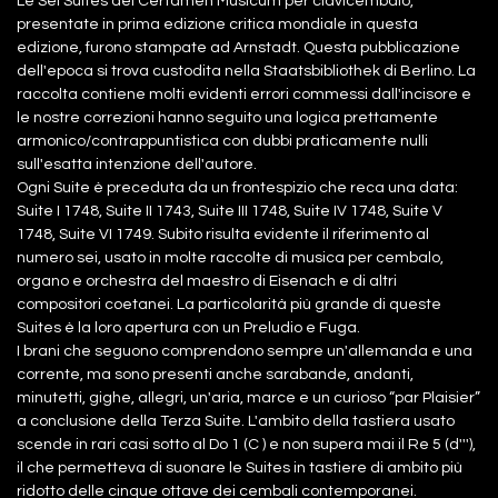
Le Sei Suites del Certamen Musicum per clavicembalo,
presentate in prima edizione critica mondiale in questa
edizione, furono stampate ad Arnstadt. Questa pubblicazione
dell'epoca si trova custodita nella Staatsbibliothek di Berlino. La
raccolta contiene molti evidenti errori commessi dall'incisore e
le nostre correzioni hanno seguito una logica prettamente
armonico/contrappuntistica con dubbi praticamente nulli
sull'esatta intenzione dell'autore.
Ogni Suite è preceduta da un frontespizio che reca una data:
Suite I 1748, Suite II 1743, Suite III 1748, Suite IV 1748, Suite V
1748, Suite VI 1749. Subito risulta evidente il riferimento al
numero sei, usato in molte raccolte di musica per cembalo,
organo e orchestra del maestro di Eisenach e di altri
compositori coetanei. La particolarità più grande di queste
Suites è la loro apertura con un Preludio e Fuga.
I brani che seguono comprendono sempre un'allemanda e una
corrente, ma sono presenti anche sarabande, andanti,
minutetti, gighe, allegri, un'aria, marce e un curioso “par Plaisier”
a conclusione della Terza Suite. L'ambito della tastiera usato
scende in rari casi sotto al Do 1 (C ) e non supera mai il Re 5 (d'''),
il che permetteva di suonare le Suites in tastiere di ambito più
ridotto delle cinque ottave dei cembali contemporanei.