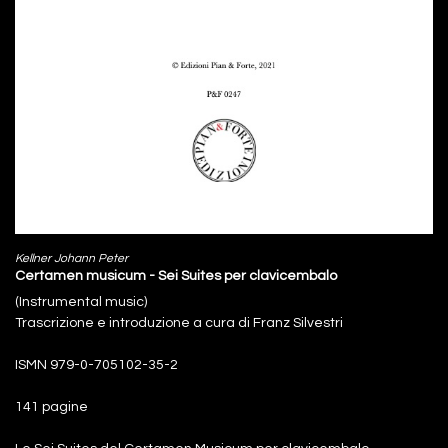
Kellner Johann Peter
Certamen musicum - Sei Suites per clavicembalo
(Instrumental music)
Trascrizione e introduzione a cura di Franz Silvestri
ISMN 979-0-705102-35-2
141 pagine