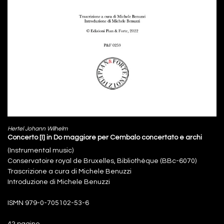
Hertel Johann Wilhelm
Concerto [I] in Do maggiore per Cembalo concertato e archi
(Instrumental music)
Conservatoire royal de Bruxelles, Bibliothèque (BBc-6070)
Trascrizione a cura di Michele Benuzzi
Introduzione di Michele Benuzzi
ISMN 979-0-705102-53-6
42 pagine