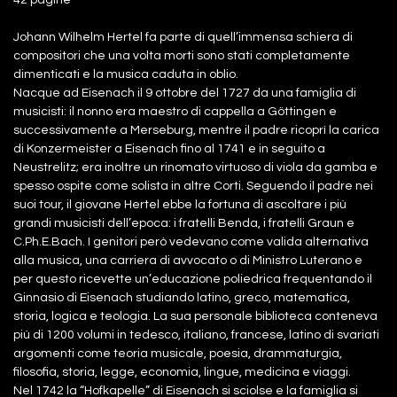
Johann Wilhelm Hertel fa parte di quell’immensa schiera di
compositori che una volta morti sono stati completamente
dimenticati e la musica caduta in oblio.
Nacque ad Eisenach il 9 ottobre del 1727 da una famiglia di
musicisti: il nonno era maestro di cappella a Göttingen e
successivamente a Merseburg, mentre il padre ricoprì la carica
di Konzermeister a Eisenach fino al 1741 e in seguito a
Neustrelitz; era inoltre un rinomato virtuoso di viola da gamba e
spesso ospite come solista in altre Corti. Seguendo il padre nei
suoi tour, il giovane Hertel ebbe la fortuna di ascoltare i più
grandi musicisti dell’epoca: i fratelli Benda, i fratelli Graun e
C.Ph.E.Bach. I genitori però vedevano come valida alternativa
alla musica, una carriera di avvocato o di Ministro Luterano e
per questo ricevette un’educazione poliedrica frequentando il
Ginnasio di Eisenach studiando latino, greco, matematica,
storia, logica e teologia. La sua personale biblioteca conteneva
più di 1200 volumi in tedesco, italiano, francese, latino di svariati
argomenti come teoria musicale, poesia, drammaturgia,
filosofia, storia, legge, economia, lingue, medicina e viaggi.
Nel 1742 la “Hofkapelle” di Eisenach si sciolse e la famiglia si