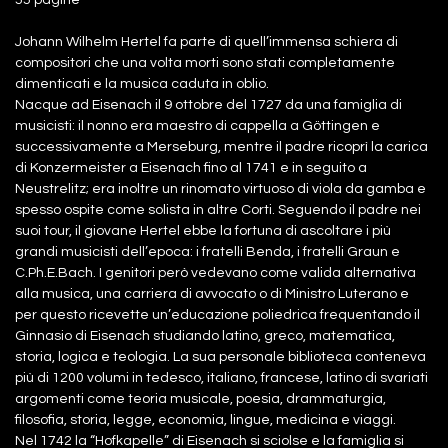
Johann Wilhelm Hertel fa parte di quell’immensa schiera di
compositori che una volta morti sono stati completamente
dimenticati e la musica caduta in oblio.
Nacque ad Eisenach il 9 ottobre del 1727 da una famiglia di
musicisti: il nonno era maestro di cappella a Göttingen e
successivamente a Merseburg, mentre il padre ricoprì la carica
di Konzermeister a Eisenach fino al 1741 e in seguito a
Neustrelitz; era inoltre un rinomato virtuoso di viola da gamba e
spesso ospite come solista in altre Corti. Seguendo il padre nei
suoi tour, il giovane Hertel ebbe la fortuna di ascoltare i più
grandi musicisti dell’epoca: i fratelli Benda, i fratelli Graun e
C.Ph.E.Bach. I genitori però vedevano come valida alternativa
alla musica, una carriera di avvocato o di Ministro Luterano e
per questo ricevette un’educazione poliedrica frequentando il
Ginnasio di Eisenach studiando latino, greco, matematica,
storia, logica e teologia. La sua personale biblioteca conteneva
più di 1200 volumi in tedesco, italiano, francese, latino di svariati
argomenti come teoria musicale, poesia, drammaturgia,
filosofia, storia, legge, economia, lingue, medicina e viaggi.
Nel 1742 la “Hofkapelle” di Eisenach si sciolse e la famiglia si