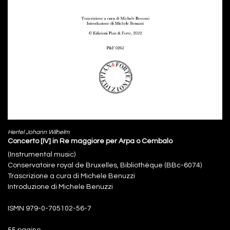
Hertel Johann Wilhelm
Concerto [IV] in Re maggiore per Arpa o Cembalo
(Instrumental music)
Conservatoire royal de Bruxelles, Bibliothèque (BBc-6074)
Trascrizione a cura di Michele Benuzzi
Introduzione di Michele Benuzzi
ISMN 979-0-705102-56-7
55 pagine