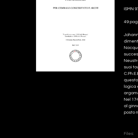
ISMN 9
49 pag
Johann
dimenti
Nacque 
success
Neustre
suoi to
C.Ph.E.
questo 
logica 
argomen
Nel 174
al ginn
posto n
Files: