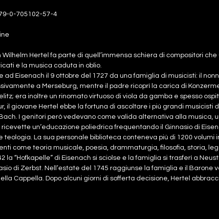
79-0-705102-57-4
ine
 Wilhelm Hertel fa parte di quell’immensa schiera di compositori che
cati e la musica caduta in oblio.
ad Eisenach il 9 ottobre del 1727 da una famiglia di musicisti: il no
ivamente a Merseburg, mentre il padre ricoprì la carica di Konzermei
litz; era inoltre un rinomato virtuoso di viola da gamba e spesso ospit
ur, il giovane Hertel ebbe la fortuna di ascoltare i più grandi musicisti de
Bach. I genitori però vedevano come valida alternativa alla musica, u
ricevette un’educazione poliedrica frequentando il Ginnasio di Eisen
e teologia. La sua personale biblioteca conteneva più di 1200 volumi in 
ti come teoria musicale, poesia, drammaturgia, filosofia, storia, le
2 la “Hofkapelle” di Eisenach si sciolse e la famiglia si trasferì a Neust
asio di Zerbst. Nell’estate del 1745 raggiunse la famiglia e il Barone vo
ella Cappella. Dopo alcuni giorni di sofferta decisione, Hertel abbracc