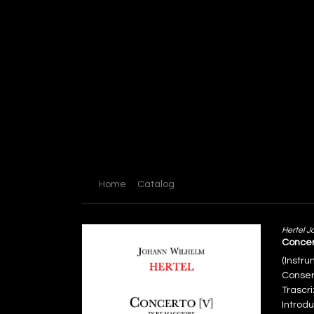
Home
Catalog
Hertel J
Concer
(Instr
Conser
Trascri
Introd