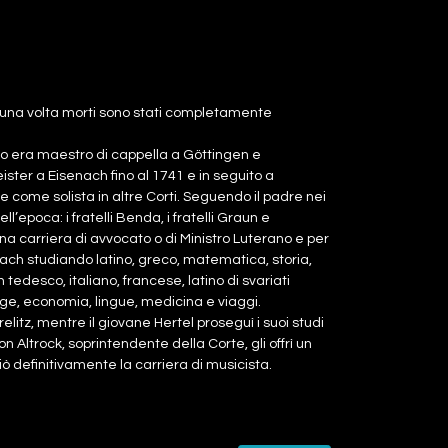
 una volta morti sono stati completamente
nno era maestro di cappella a Göttingen e
ster a Eisenach fino al 1741 e in seguito a
e come solista in altre Corti. Seguendo il padre nei
ll’epoca: i fratelli Benda, i fratelli Graun e
na carriera di avvocato o di Ministro Luterano e per
ach studiando latino, greco, matematica, storia,
tedesco, italiano, francese, latino di svariati
gge, economia, lingue, medicina e viaggi.
relitz, mentre il giovane Hertel proseguì i suoi studi
n Altrock, soprintendente della Corte, gli offrì un
iò definitivamente la carriera di musicista.