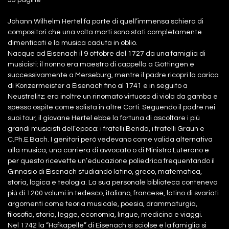
Johann Wilhelm Hertel fa parte di quell’immensa schiera di
compositori che una volta morti sono stati completamente
dimenticati e la musica caduta in oblio.
Nacque ad Eisenach il 9 ottobre del 1727 da una famiglia di
musicisti: il nonno era maestro di cappella a Göttingen e
successivamente a Merseburg, mentre il padre ricoprì la carica
di Konzermeister a Eisenach fino al 1741 e in seguito a
Neustrelitz; era inoltre un rinomato virtuoso di viola da gamba e
spesso ospite come solista in altre Corti. Seguendo il padre nei
suoi tour, il giovane Hertel ebbe la fortuna di ascoltare i più
grandi musicisti dell’epoca: i fratelli Benda, i fratelli Graun e
C.Ph.E.Bach. I genitori però vedevano come valida alternativa
alla musica, una carriera di avvocato o di Ministro Luterano e
per questo ricevette un’educazione poliedrica frequentando il
Ginnasio di Eisenach studiando latino, greco, matematica,
storia, logica e teologia. La sua personale biblioteca conteneva
più di 1200 volumi in tedesco, italiano, francese, latino di svariati
argomenti come teoria musicale, poesia, drammaturgia,
filosofia, storia, legge, economia, lingue, medicina e viaggi.
Nel 1742 la “Hofkapelle” di Eisenach si sciolse e la famiglia si