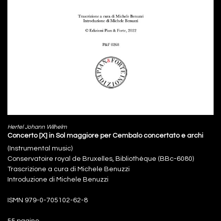
Hertel Johann Wilhelm
Concerto [X] in Sol maggiore per Cembalo concertato e archi
(Instrumental music)
Conservatoire royal de Bruxelles, Bibliothèque (BBc-6080)
Trascrizione a cura di Michele Benuzzi
Introduzione di Michele Benuzzi
ISMN 979-0-705102-62-8
55 pagine