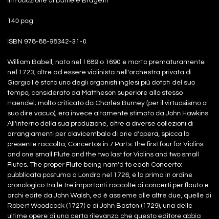
Introduzione di Daniele Bragetti
140 pag.
ISBN 978-88-98342-31-0
William Babell, nato nel 1689 o 1690 e morto prematuramente
nel 1723, oltre ad essere violinista nell'orchestra privata di
Giorgio I è stato uno degli organisti inglesi più dotati del suo
tempo, considerato da Mattheson superiore allo stesso
Haendel; molto criticato da Charles Burney (per il virtuosismo a
suo dire vacuo), era invece altamente stimato da John Hawkins.
All'interno della sua produzione, oltre a diverse collezioni di
arrangiamenti per clavicembalo di arie d'opera, spicca la
presente raccolta, Concertos in 7 Parts: the first four for Violins
and one small Flute and the two last for Violins and two small
Flutes. The proper Flute being nam'd to each Concerto;
pubblicata postuma a Londra nel 1726, è la prima in ordine
cronologico tra le tre importanti raccolte di concerti per flauto e
archi edite da John Walsh, ed è assieme alle altre due, quelle di
Robert Woodcock (1727) e di John Baston (1729), una delle
ultime opere di una certa rilevanza che questo editore abbia