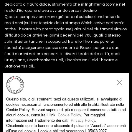
dedicato al flauto dolce, strumento che in Inghilterra (come nel
resto d'Europa) si stava avviando verso il declino.
Queste composizioni erano già note al pubblico londinese da
molti anni (sul frontespizio della stampa Walsh scrive perform'd
at the Theatre with great applause); alcuni dei più famosi virtuosi
di flauto dolce attivi nei primi decenni del '700, quali lo stesso
John Baston (anche in coppia col fratello Thomas, pure lui
flautista) eseguirono spesso concerti di Babell per uno o due
flauti e archi nei loro concerti in diversi teatri della città, quali
Drury Lane, Coachmaker's Hall, Lincoln's Inn Field Theatre e
Stationer's Hall...
Files:
partitura
14,00€
Aggiungi al carrello
Questo sito, o gli strumenti terzi da questo utilizzati, si avvalgono di
parti
22,00€
cookies necessari al funzionamento ed utili alle finalità illustrate nella
Aggiungi al carrello
Cookie Policy. Se vuoi saperne di più o negare il consenso a tutti o ad
alcuni cookie, consulta il link:
Cookie Policy
. Per maggiori
partitura +
36,00€
Aggiungi tutti al carrello
informazioni sul Trattamento dei dati:
Privacy Policy
.
parti
Chiudendo questo banner o cliccando il pulsante "Accetta" acconsenti
all’uso dei cookie. I cookie abilitati scadranno il 05/02/2027.