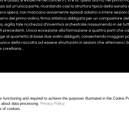
la e basso, è evidente nei concerti I, VI e IX; quest ultimo, nel primo m
so ad un'unica parte, ricordando così la struttura tipica della sonata a 
tera opera, non mancano ovviamente episodi solistici o intere sezioni 
ismo del primo violino, firma stilistica obbligata per un compositore del
a, sigilla tale ricchezza d'inventiva orchestrale riassumendo in sè tu
i precedenti. Unica eccezione alla formazione a quattro parti che car
e al quartetto di base due violini obbligati, consentendo maggiori pos
 l'unico della raccolta ad essere strutturato in sezioni che alternano i S
 corelliana...
rtitura
15.00€
rti
25.00€
ore + parts
40.00€
ts functioning and required to achieve the purposes illustrated in the Cookie 
on about data processing:
Privacy Policy
.
e of cookies.
& Forte 2026- Associaziapromusica - VAT 09754000967 - All rights are reserved -
Coo