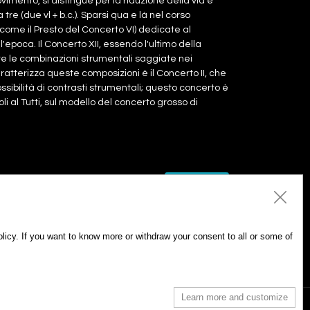
ovimento, si distingue per la riduzione della vla e
tre (due vl + b.c.). Sparsi qua e là nel corso
(come il Presto del Concerto VI) dedicate al
l'epoca. Il Concerto XII, essendo l'ultimo della
tte le combinazioni strumentali saggiate nei
atterizza queste composizioni è il Concerto II, che
sibilità di contrasti strumentali; questo concerto è
oli al Tutti, sul modello del concerto grosso di
Add to Cart
Add to Cart
Policy. If you want to know more or withdraw your consent to all or some of
Add everyone to the cart
Learn more and customize
kie Policy
-
Privacy Policy