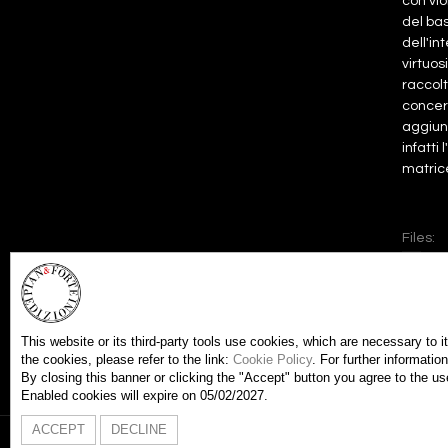
con vio
del bas
dell'in
virtuos
raccolt
concert
aggiung
infatti
matrice
Files:
pa
pa
sc
This website or its third-party tools use cookies, which are necessary to i
the cookies, please refer to the link:
Cookie Policy
. For further informati
By closing this banner or clicking the "Accept" button you agree to the us
Enabled cookies will expire on 05/02/2027.
ACCEPT
DECLINE
Copyright Edizioni Pian 