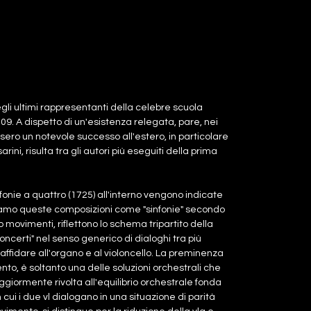
li ultimi rappresentanti della celebre scuola
709. A dispetto di un'esistenza relegata, pare, nei
ossero un notevole successo all'estero, in particolare
ni, risulta tra gli autori più eseguiti della prima
infonie a quattro (1725) all'interno vengono indicate
riamo queste composizioni come "sinfonie" secondo
o movimenti, riflettono lo schema tripartito della
ncerti" nel senso generico di dialoghi tra più
a affidare all'organo e al violoncello. La preminenza
nto, è soltanto una delle soluzioni orchestrali che
maggiormente rivolta all'equilibrio orchestrale fonda
n cui i due vl dialogano in una situazione di parità