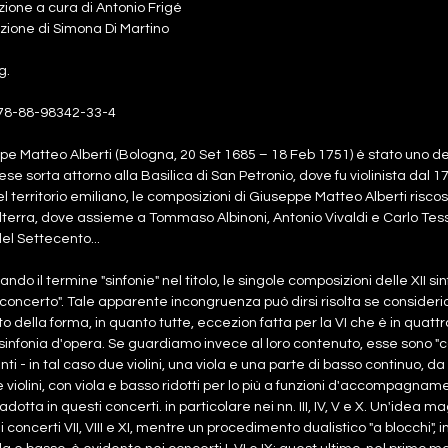
zione a cura di Antonio Frigé
zione di Simona Di Martino
g.
78-88-98342-33-4
e Matteo Alberti (Bologna, 20 Set 1685 – 18 Feb 1751) è stato uno deg
se sorta attorno alla Basilica di San Petronio, dove fu violinista dal 1
del territorio emiliano, le composizioni di Giuseppe Matteo Alberti risc
ilterra, dove assieme a Tommaso Albinoni, Antonio Vivaldi e Carlo Tessari
el Settecento...
ando il termine "sinfonie" nel titolo, le singole composizioni delle XII s
concerto". Tale apparente incongruenza può dirsi risolta se conside
to della forma, in quanto tutte, eccezion fatta per la VI che è in quattr
infonia d'opera. Se guardiamo invece al loro contenuto, esse sono "co
ti - in tal caso due violini, una viola e una parte di basso continuo, d
 violini, con viola e basso ridotti per lo più a funzioni d'accompagname
 adotta in questi concerti. in particolare nei nn. III, IV, V e X. Un'idea 
i concerti VII, VIII e XI, mentre un procedimento dualistico "a blocchi", i