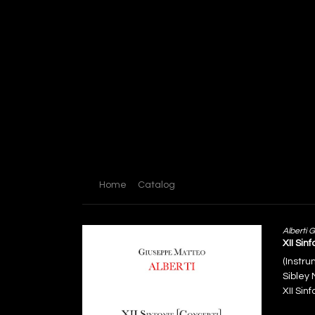
Home
Catalog
Alberti 
XII Sin
(Instr
Sibley 
XII Sin