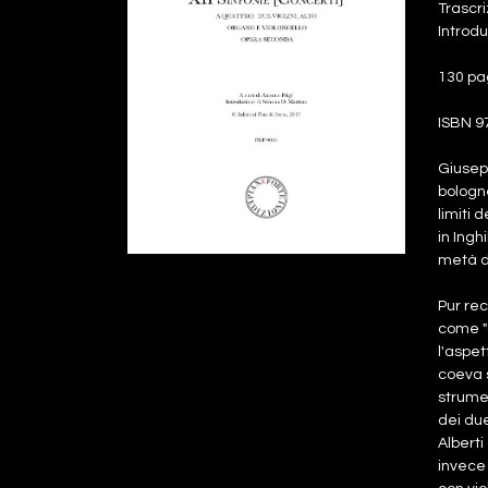
Trascri
Introdu
130 pa
ISBN 9
Giusepp
bologne
limiti 
in Ingh
metà d
Pur rec
come "
l'aspet
coeva s
strumen
dei due
Alberti
invece 