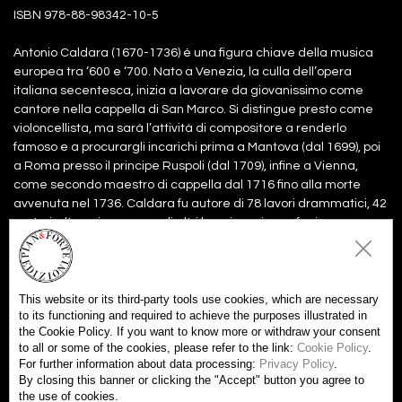
ISBN 978-88-98342-10-5
Antonio Caldara (1670-1736) è una figura chiave della musica
europea tra ‘600 e ‘700. Nato a Venezia, la culla dell’opera
italiana secentesca, inizia a lavorare da giovanissimo come
cantore nella cappella di San Marco. Si distingue presto come
violoncellista, ma sarà l’attività di compositore a renderlo
famoso e a procurargli incarichi prima a Mantova (dal 1699), poi
a Roma presso il principe Ruspoli (dal 1709), infine a Vienna,
come secondo maestro di cappella dal 1716 fino alla morte
avvenuta nel 1736. Caldara fu autore di 78 lavori drammatici, 42
oratori, oltre a innumerevoli altri lavori sacri e profani, e assunse
un posto di primo piano nella vita musicale a cavallo tra i due
secoli insieme ad Alessandro Scarlatti, Stradella, Corelli e
Händel...
This website or its third-party tools use cookies, which are necessary
to its functioning and required to achieve the purposes illustrated in
the Cookie Policy. If you want to know more or withdraw your consent
Files:
to all or some of the cookies, please refer to the link:
Cookie Policy
.
Partitura
10.00€
For further information about data processing:
Privacy Policy
.
Add to Cart
By closing this banner or clicking the "Accept" button you agree to
the use of cookies.