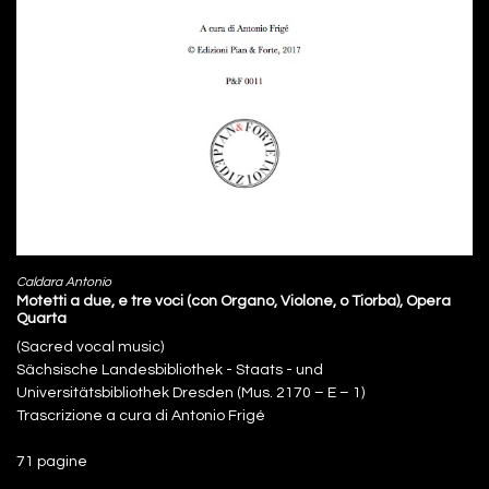
Caldara Antonio
Motetti a due, e tre voci (con Organo, Violone, o Tiorba), Opera
Quarta
(Sacred vocal music)
Sächsische Landesbibliothek - Staats - und
Universitätsbibliothek Dresden (Mus. 2170 – E – 1)
Trascrizione a cura di Antonio Frigé
71 pagine