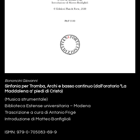
Bononcini Giovanni
Sinfonia per Tromba, Archi e basso continuo (dall'oratorio "La
Maddalena a' piedi di Cristo)
(Musica strumentale)
Biblioteca Estense universitaria – Modena
Trascrizione a cura di Antonio Frigé
Introduzione di Matteo Bonfiglioli
ISMN: 979-0-705083-69-9