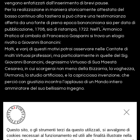
vengono enfatizzati dall'inserimento di brevi pause.
Per la realizzazione in maniera storicamente attestata del
basso continuo alla tastiera si può citare una testimonianza
offerta da una fonte di piena epoca bononciniana sia per data di
pubblicazione, 1708, sia di ristampa, 1722. Nell’L ́Armonico
Pratico al cimbalo di Francesco Gasparini si trova un elogio
rivolto a Giovanni Bononcini:
Molti, e varij di questi motivi potrai osservare nelle Cantate di
molti Virtuosi professori, ma particolarmente in quelle del Sig.
Giovanni Bononcini, degnissimo Virtuoso di Sua Maestà
Cesarea, in cui scorgerai non meno della Bizzarria, la vaghezza,
l’Armonia, lo studio artificioso, e la capricciosa invenzione; che
perciò con giustizia incontra l’applauso di un Mondo intiero
ammiratore del suo bellissimo Ingegno.
Files:
Partitura
3,00€
Aggiungi al carrello
Questo sito, o gli strumenti terzi da questo utilizzati, si avvalgono di
Parti
2,00€
cookies necessari al funzionamento ed utili alle finalità illustrate nella
Aggiungi al carrello