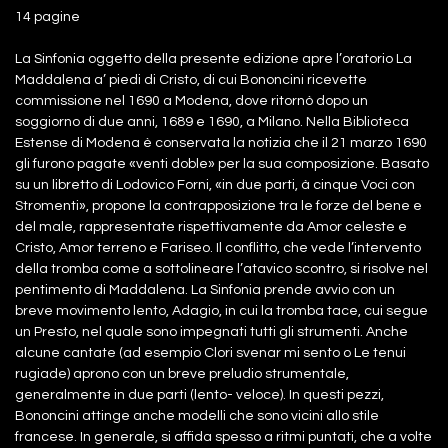
14 pagine
La Sinfonia oggetto della presente edizione apre l’oratorio La
Maddalena a’ piedi di Cristo, di cui Bononcini ricevette
commissione nel 1690 a Modena, dove ritornò dopo un
soggiorno di due anni, 1689 e 1690, a Milano. Nella Biblioteca
Estense di Modena è conservata la notizia che il 21 marzo 1690
gli furono pagate «venti doble» per la sua composizione. Basato
su un libretto di Lodovico Forni, «in due parti, à cinque Voci con
Stromenti», propone la contrapposizione tra le forze del bene e
del male, rappresentate rispettivamente da Amor celeste e
Cristo, Amor terreno e Fariseo. Il conflitto, che vede l’intervento
della tromba come a sottolineare l’atavico scontro, si risolve nel
pentimento di Maddalena. La Sinfonia prende avvio con un
breve movimento lento, Adagio, in cui la tromba tace, cui segue
un Presto, nel quale sono impegnati tutti gli strumenti. Anche
alcune cantate (ad esempio Clori svenar mi sento o Le tenui
rugiade) aprono con un breve preludio strumentale,
generalmente in due parti (lento- veloce). In questi pezzi,
Bononcini attinge anche modelli che sono vicini allo stile
francese. In generale, si affida spesso a ritmi puntati, che a volte