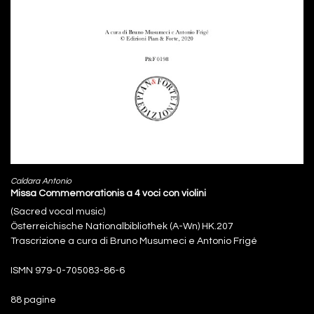
Caldara Antonio
Missa Commemorationis a 4 voci con violini
(Sacred vocal music)
Österreichische Nationalbibliothek (A-Wn) HK.207
Trascrizione a cura di Bruno Musumeci e Antonio Frigé
ISMN 979-0-705083-86-6
88 pagine