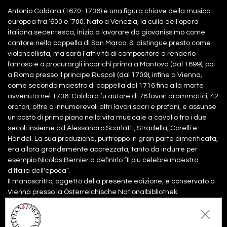
Antonio Caldara (1670-1736) è una figura chiave della musica
europea tra ‘600 e ‘700. Nato a Venezia, la culla dell’opera
italiana secentesca, inizia a lavorare da giovanissimo come
cantore nella cappella di San Marco. Si distingue presto come
violoncellista, ma sarà l’attività di compositore a renderlo
famoso e a procurargli incarichi prima a Mantova (dal 1699), poi
a Roma presso il principe Ruspoli (dal 1709), infine a Vienna,
come secondo maestro di cappella dal 1716 fino alla morte
avvenuta nel 1736. Caldara fu autore di 78 lavori drammatici, 42
oratori, oltre a innumerevoli altri lavori sacri e profani, e assunse
un posto di primo piano nella vita musicale a cavallo tra i due
secoli insieme ad Alessandro Scarlatti, Stradella, Corelli e
Händel. La sua produzione, purtroppo in gran parte dimenticata,
era allora grandemente apprezzata, tanto da indurre per
esempio Nicolas Bernier a definirlo “Il più celebre maestro
d’Italia dell'epoca”.
Il manoscritto, oggetto della presente edizione, è conservato a
Vienna presso la Österreichische Nationalbibliothek.
Files: