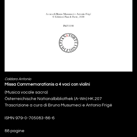
Caldara Antonio
Missa Commemorationis a 4 voci con violini
(Musica vocale sacra)
Österreichische Nationalbibliothek (A-Wn) HK.207
Trascrizione a cura di Bruno Musumeci e Antonio Frigé
ISMN 979-0-705083-86-6
88 pagine