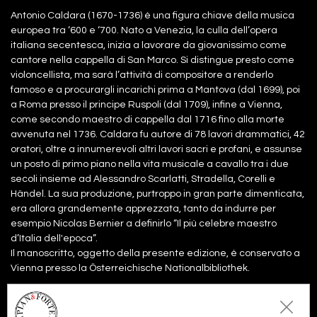
Antonio Caldara (1670-1736) è una figura chiave della musica
europea tra ‘600 e ‘700. Nato a Venezia, la culla dell’opera
italiana secentesca, inizia a lavorare da giovanissimo come
cantore nella cappella di San Marco. Si distingue presto come
violoncellista, ma sarà l’attività di compositore a renderlo
famoso e a procurargli incarichi prima a Mantova (dal 1699), poi
a Roma presso il principe Ruspoli (dal 1709), infine a Vienna,
come secondo maestro di cappella dal 1716 fino alla morte
avvenuta nel 1736. Caldara fu autore di 78 lavori drammatici, 42
oratori, oltre a innumerevoli altri lavori sacri e profani, e assunse
un posto di primo piano nella vita musicale a cavallo tra i due
secoli insieme ad Alessandro Scarlatti, Stradella, Corelli e
Händel. La sua produzione, purtroppo in gran parte dimenticata,
era allora grandemente apprezzata, tanto da indurre per
esempio Nicolas Bernier a definirlo “Il più celebre maestro
d’Italia dell'epoca”.
Il manoscritto, oggetto della presente edizione, è conservato a
Vienna presso la Österreichische Nationalbibliothek.
Files: