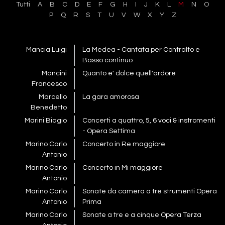
Tutti
A
B
C
D
E
F
G
H
I
J
K
L
M
N
O
P
Q
R
S
T
U
V
W
X
Y
Z
Mancia Luigi
La Medea - Cantata per Contralto e
Basso continuo
Mancini
Quanto e' dolce quell'ardore
Francesco
Marcello
La gara amorosa
Benedetto
Marini Biagio
Concerti a quattro, 5, 6 voci & instromenti
- Opera Settima
Marino Carlo
Concerto in Re maggiore
Antonio
Marino Carlo
Concerto in Mi maggiore
Antonio
Marino Carlo
Sonate da camera a tre strumenti Opera
Antonio
Prima
Marino Carlo
Sonate a tre e a cinque Opera Terza